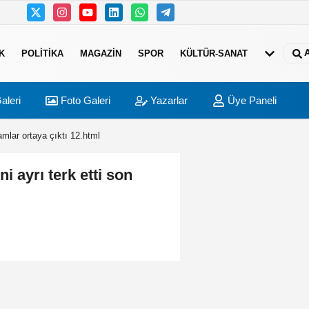
K
POLITIKA
MAGAZIN
SPOR
KÜLTÜR-SANAT
aleri
Foto Galeri
Yazarlar
Üye Paneli
amlar ortaya çıktı 12.html
i ayrı terk etti son