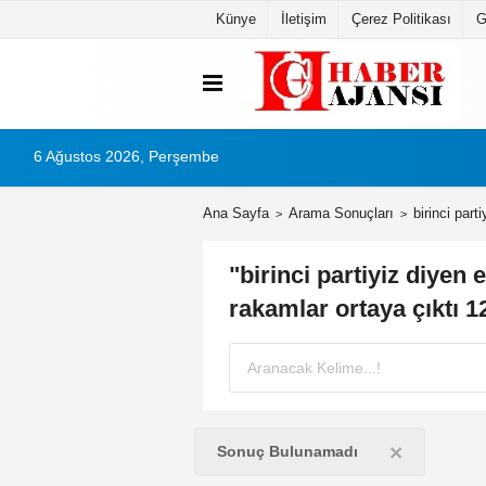
Künye
İletişim
Çerez Politikası
G
6 Ağustos 2026, Perşembe
Ana Sayfa
Arama Sonuçları
birinci par
"birinci partiyiz diyen
rakamlar ortaya çıktı 
×
Sonuç Bulunamadı