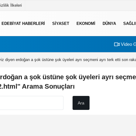
izlilik İlkeleri
EDEBIYAT HABERLERI
SIYASET
EKONOMI
DÜNYA
SAĞLI
Video G
tiyiz diyen erdoğan a şok üstüne şok üyeleri ayrı seçmeni ayrı terk etti son rak
 erdoğan a şok üstüne şok üyeleri ayrı seçmen
12.html" Arama Sonuçları