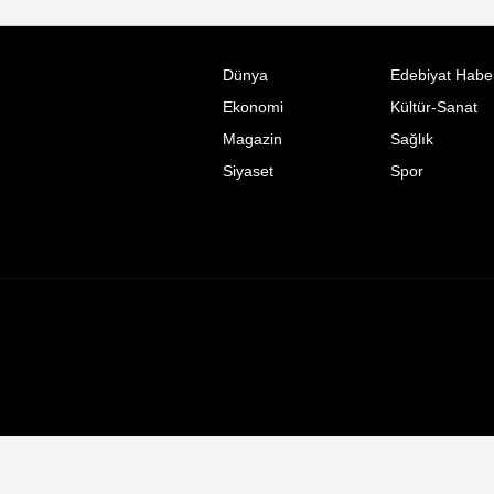
Dünya
Edebiyat Haber
Ekonomi
Kültür-Sanat
Magazin
Sağlık
Siyaset
Spor
islami
islami
chat
sohbetler